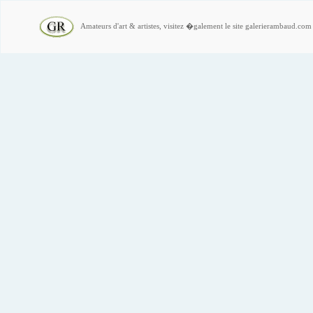
Amateurs d'art & artistes, visitez �galement le site galerierambaud.com