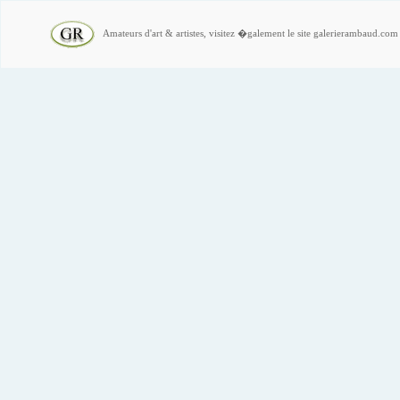
Amateurs d'art & artistes, visitez �galement le site galerierambaud.com