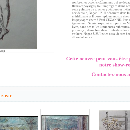
sombre, les accents cézanniens qui se déga
fleurs et paysages, tout imprégnés d'une re
cette peinture de touches poétiques et méla
occidentale, Nagao USUI découvre dans les 
méridionale et il pose rapidement son cheva
les paysages chers à Paul CEZANNE. Plus au s
également : Saint-Tropez et son port, les Ma
livre, dans des toiles lumineuses, vibrantes 
provençal, d'une bastide enfouie dans les v
voiliers. Nagao USUI peint aussi de très b
d'Ile-de-France.
ran)
Cette oeuvre peut vous être 
notre show-r
Contactez-nous a
RTISTE