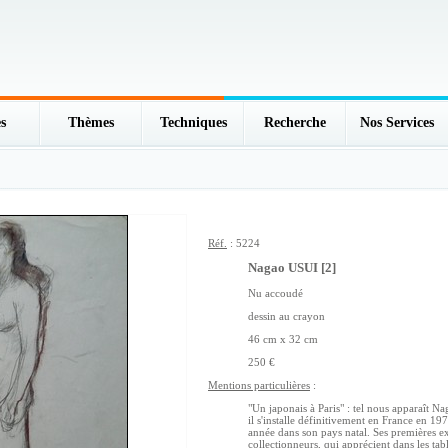
s
Thèmes
Techniques
Recherche
Nos Services
Réf.
: 5224
Nagao USUI [2]
Nu accoudé
dessin au crayon
46 cm x 32 cm
250 €
Mentions particulières
:
"Un japonais à Paris" : tel nous apparaît 
il s'installe définitivement en France en 1
année dans son pays natal. Ses premières exp
collectionneurs, qui apprécient dans les tabl