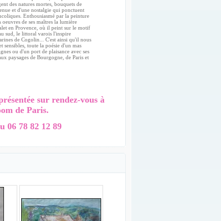
gent des natures mortes, bouquets de
tenue et d'une nostalgie qui ponctuent
ncoliques. Enthousiasmé par la peinture
oeuvres de ses maîtres la lumière
let en Provence, où il peint sur le motif
ud, le littoral varois l'inspire
rines de Cogolin... C'est ainsi qu'il nous
et sensibles, toute la poésie d'un mas
ignes ou d'un port de plaisance avec ses
eaux paysages de Bourgogne, de Paris et
présentée sur rendez-vous à
oom de Paris.
u 06 78 82 12 89