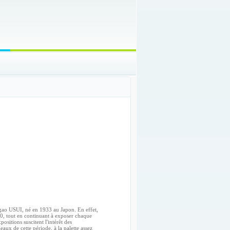
Nagao USUI, né en 1933 au Japon. En effet,
970, tout en continuant à exposer chaque
ositions suscitent l'intérêt des
eaux de cette période, à la palette assez