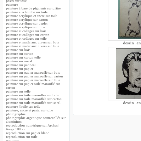
pastel sur toile
peinture
peinture à base de pigments sur plâtre
peinture à la bombe sur toile
peinture acrylique et encre sur toile
peinture acrylique sur carton
peinture acrylique sur papier
peinture acrylique sur toile
peinture et collages sur bois
peinture et collages sur carton
peinture et collages sur toile
peinture et matériaux divers sur bois
dessin | e
peinture et matériaux divers sur toile
peinture sur bois
peinture sur carton
peinture sur carton toilé
peinture sur métal
peinture sur panneau
peinture sur papier
peinture sur papier marouflé sur bois
peinture sur papier marouflé sur carton
peinture sur papier marouflé sur toile
peinture sur papier toilé marouflé sur
carton
peinture sur toile
peinture sur toile marouflée sur bois
peinture sur toile marouflée sur carton
dessin | e
peinture sur toile marouflée sur isorel
peinture | huile sur toile
peinture, encre et pastel sur toile
photographie
photographie argentique contrecollée sur
aluminium
reproduction numérique sur Arches |
tirage 100 ex.
reproduction sur papier blanc
reproduction sur toile
sculpture