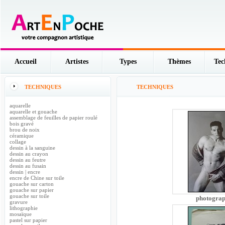
Accueil
Artistes
Types
Thèmes
Tec
TECHNIQUES
TECHNIQUES
aquarelle
aquarelle et gouache
assemblage de feuilles de papier roulé
bois gravé
brou de noix
céramique
collage
dessin à la sanguine
dessin au crayon
dessin au feutre
dessin au fusain
dessin | encre
encre de Chine sur toile
gouache sur carton
gouache sur papier
gouache sur toile
photograp
gravure
lithographie
mosaïque
pastel sur papier