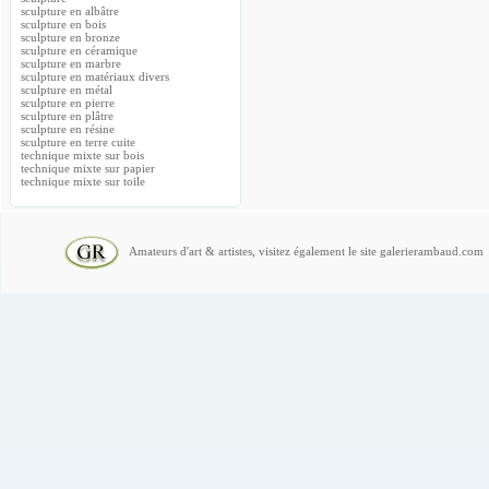
sculpture en albâtre
sculpture en bois
sculpture en bronze
sculpture en céramique
sculpture en marbre
sculpture en matériaux divers
sculpture en métal
sculpture en pierre
sculpture en plâtre
sculpture en résine
sculpture en terre cuite
technique mixte sur bois
technique mixte sur papier
technique mixte sur toile
Amateurs d'art & artistes, visitez également le site galerierambaud.com