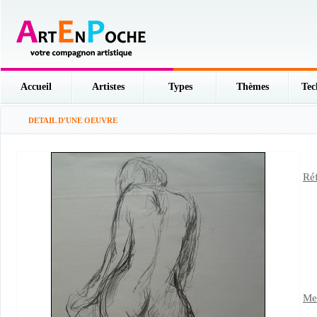
Accueil
Artistes
Types
Thèmes
Tec
DETAIL D'UNE OEUVRE
Réf
Men