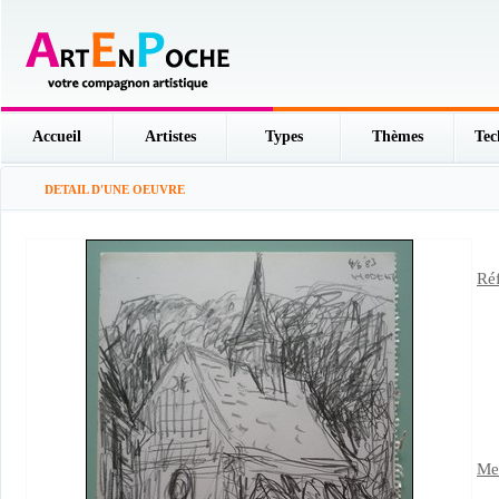
Accueil
Artistes
Types
Thèmes
Tec
DETAIL D'UNE OEUVRE
Réf
Men