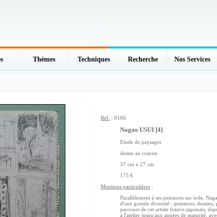
s
Thèmes
Techniques
Recherche
Nos Services
Réf.
: 6166
Nagao USUI [4]
Etude de paysages
dessin au crayon
37 cm x 27 cm
175 €
Mentions particulières
:
Parallèlement à ses peintures sur toile, Na
d'une grande diversité : peintures, dessins, 
parcours de cet artiste franco-japonais, dep
à l'atelier jusqu'aux années de maturité, av