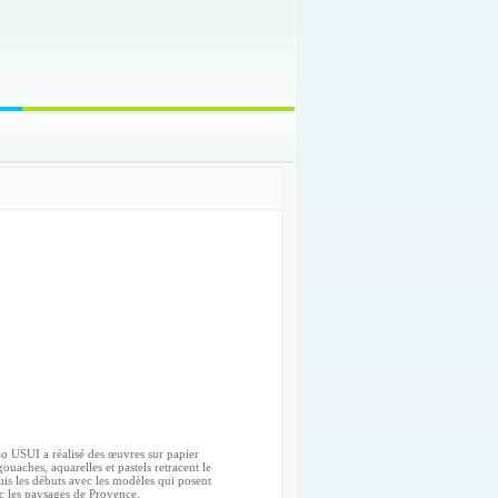
gao USUI a réalisé des œuvres sur papier
gouaches, aquarelles et pastels retracent le
uis les débuts avec les modèles qui posent
ec les paysages de Provence.