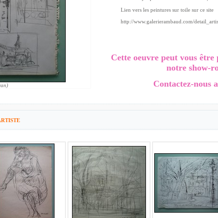
Lien vers les peintures sur toile sur ce site
http://www.galerierambaud.com/detail_artis
Cette oeuvre peut vous être 
notre show-r
Contactez-nous a
ran)
RTISTE