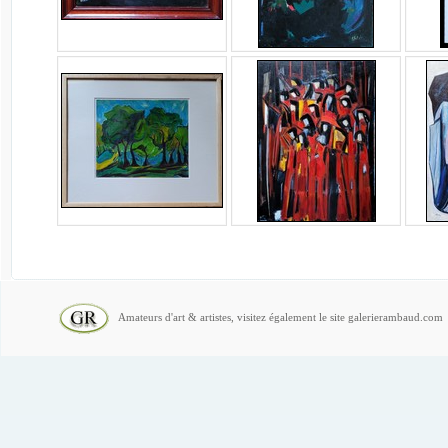
Amateurs d'art & artistes, visitez également le site galerierambaud.com