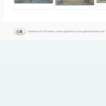
Amateurs d'art & artistes, visitez également le site galerierambaud.com