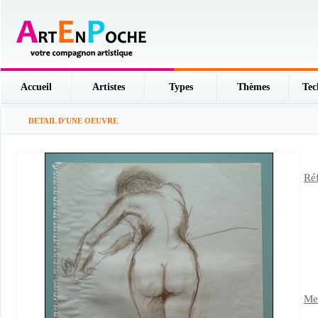
Accueil
Artistes
Types
Thèmes
Tec
DETAIL D'UNE OEUVRE
Réf
Men