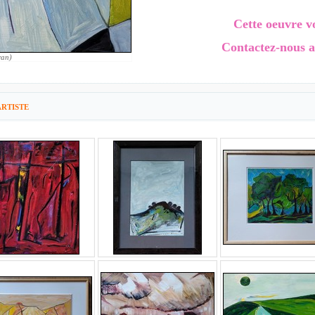
Cette oeuvre vo
Contactez-nous a
ran)
RTISTE