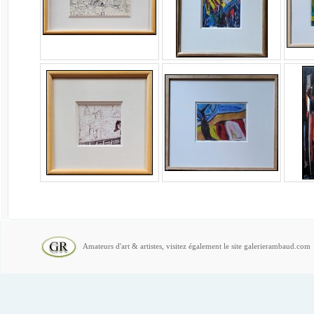
Amateurs d'art & artistes, visitez également le site galerierambaud.com