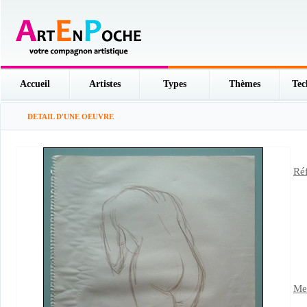
Accueil
Artistes
Types
Thèmes
Tec
DETAIL D'UNE OEUVRE
Réf
Men