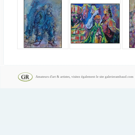
Amateurs d'art & artistes, visitez également le site galerierambaud.com