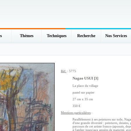
s
Thèmes
Techniques
Recherche
Nos Services
Réf.
: 5775
Nagao USUI [3]
La place du village
pastel sur papier
27 cm x 35 cm
350 €
Mentions particulières
:
Parallèlement à ses peintures sur toile, Na
d'une grande diversité : peintures, dessins, 
parcours de cet artiste franco-japonais, dep
à l'atelier jusqu'aux années de maturité, av