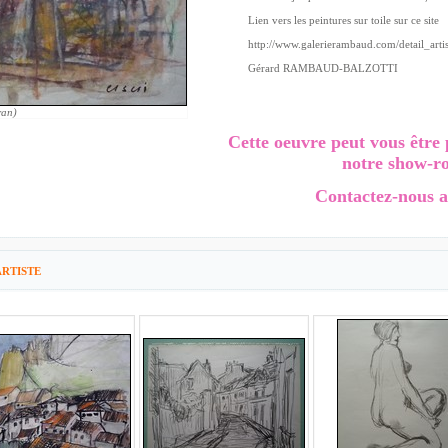
Lien vers les peintures sur toile sur ce site
http://www.galerierambaud.com/detail_artis
Gérard RAMBAUD-BALZOTTI
ran)
Cette oeuvre peut vous être 
notre show-r
Contactez-nous a
RTISTE