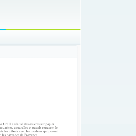
gao USUI a réalisé des œuvres sur papier
gouaches, aquarelles et pastels retracent le
uis les débuts avec les modèles qui posent
ec les paysages de Provence.